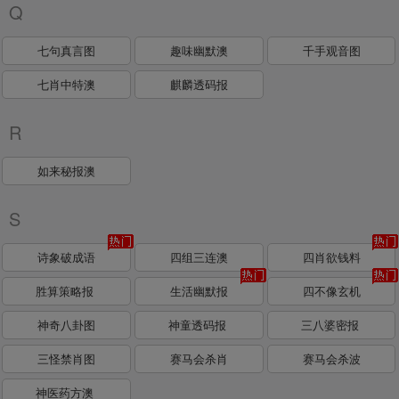
Q
七句真言图
趣味幽默澳
千手观音图
七肖中特澳
麒麟透码报
R
如来秘报澳
S
诗象破成语
四组三连澳
四肖欲钱料
胜算策略报
生活幽默报
四不像玄机
神奇八卦图
神童透码报
三八婆密报
三怪禁肖图
赛马会杀肖
赛马会杀波
神医药方澳