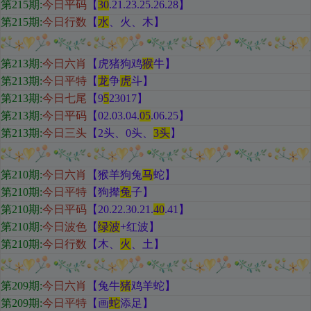
第215期:
今日平码
【
30
.21.23.25.26.28
】
第215期:
今日行数
【
水
、火、木
】
第213期
:
今日六肖
【虎猪狗鸡
猴
牛
】
第213期:
今日平特
【
龙
争
虎
斗
】
第213期:
今日七尾
【9
5
23017
】
第213期:
今日平码
【
02.03.04.
05
.06.25
】
第213期:
今日三头
【
2头、0头、
3头
】
第210期
:
今日六肖
【猴羊狗兔
马
蛇
】
第210期:
今日平特
【狗撵
兔
子
】
第210期:
今日平码
【
20.22.30.21.
40
.41
】
第210期:
今日波色
【
绿
波
+红波
】
第210期:
今日行数
【木
、
火
、土
】
第209期
:
今日六肖
【兔牛
猪
鸡羊蛇
】
第209期:
今日平特
【画
蛇
添足
】