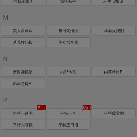
六合家宝B
雷锋精神
刘半仙哑谜
M
美人鱼单双
每日闲情图
马会火烧图
梦儿数码报
美女六肖图
N
女财神报澳
内部传真
内幕特肖B
内幕特肖A
P
平特一肖图
平特一肖
平特藏宝图
平特内幕报
平特王日报