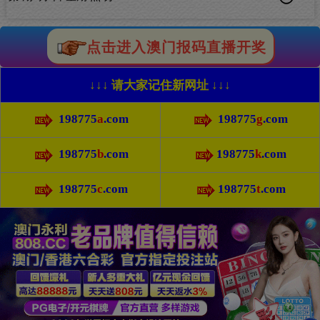
点击进入澳门报码直播开奖
↓↓↓ 请大家记住新网址 ↓↓↓
198775
a
.com
198775
g
.com
198775
b
.com
198775
k
.com
198775
c
.com
198775
t
.com