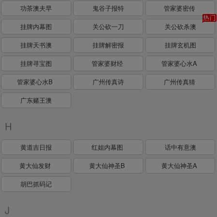
功茶澳夫早
鬼谷子报特
管家婆密传
挂牌内幕图
关公砍一刀
关公砍杀澳
挂牌天书澳
挂牌解密报
挂牌玄机图
挂牌寻宝图
管家婆财经
管家婆心水A
管家婆心水B
广州传真诗
广州传真猜
广东赌王澳
H
黄道吉日报
红姐内幕图
话中有意澳
黄大仙发财
黄大仙神圣B
黄大仙神圣A
胡巴抓码记
J