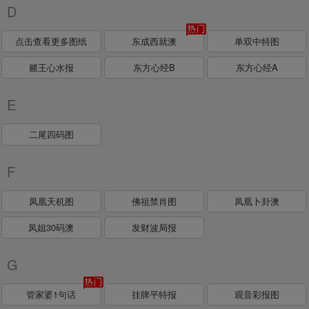
D
点击查看更多图纸
东成西就澳
单双中特图
赌王心水报
东方心经B
东方心经A
E
二尾四码图
F
凤凰天机图
佛祖禁肖图
凤凰卜卦澳
凤姐30码澳
发财波局报
G
管家婆1句话
挂牌平特报
观音彩报图