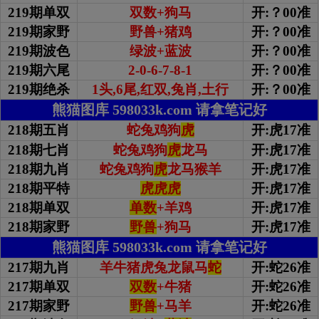
219期单双
双数+狗马
开:？00准
219期家野
野兽+猪鸡
开:？00准
219期波色
绿波+蓝波
开:？00准
219期
六尾
2-0-6-7-8-1
开:？00准
219期绝杀
1头,6尾,红双,兔肖,土行
开:？00准
熊猫图库 598033k.com 请拿笔记好
218期五肖
蛇兔鸡狗
虎
开:虎17准
218期七肖
蛇兔鸡狗
虎
龙马
开:虎17准
218期九肖
蛇兔鸡狗
虎
龙马猴羊
开:虎17准
218期平特
虎虎虎
开:虎17准
218期单双
单数
+羊鸡
开:虎17准
218期家野
野兽
+狗马
开:虎17准
熊猫图库 598033k.com 请拿笔记好
217期九肖
羊牛猪虎兔龙鼠马
蛇
开:蛇26准
217期单双
双数
+牛猪
开:蛇26准
217期家野
野兽
+马羊
开:蛇26准