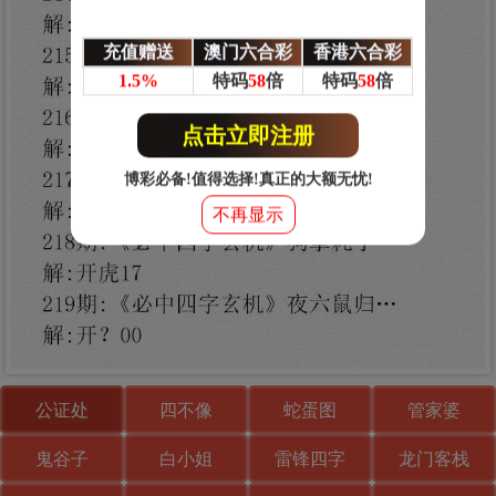
充值赠送
澳门六合彩
香港六合彩
1.5%
特码
58
倍
特码
58
倍
点击立即注册
博彩必备!值得选择!真正的大额无忧!
不再显示
公证处
四不像
蛇蛋图
管家婆
鬼谷子
白小姐
雷锋四字
龙门客栈