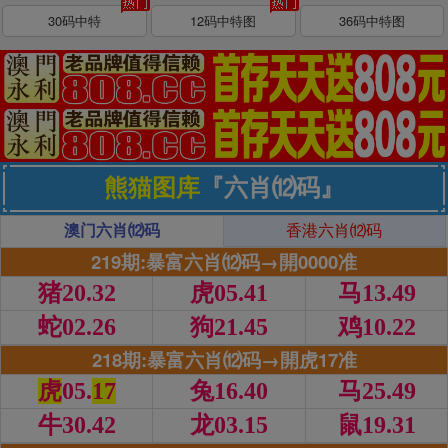
30码中特
12码中特图
36码中特图
熊猫图库
『六肖⑿码』
澳门六肖⑿码
香港六肖⑿码
219期:暴富六肖⑿码→開0000准
猪20.32
虎05.41
马13.49
蛇02.26
狗21.45
鸡10.22
218期:暴富六肖⑿码→開虎17准
虎
05.
17
兔16.40
马25.49
牛30.42
龙03.15
鼠19.31